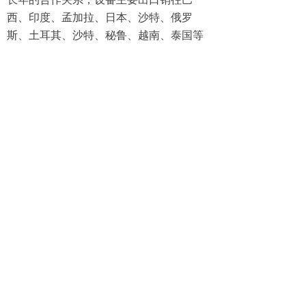
西、印度、孟加拉、日本、沙特、俄罗
斯、土耳其、沙特、秘鲁、越南、泰国等
国家和地区。
为了实现创建国际一流企业的愿景，翰昌
人精诚团结，蓬勃向上，锐意进取，以代
表技术和品质的行业精品及优异的服务，
为全国铸造、冶金、造船、建筑、矿山机
械、建筑机械及工程机械等行业提供优质
优价、高技术、先进耐用的钢板型材表面
全自动预处理线、涂装、抛丸清理机械、
砂处理设备和环保除尘设备等，包括按用
户需要设计制造各种非标专用、交钥匙工
程在内的铸造机械设备及服务。以严谨、
务实、高效、创新的经营理念和高新技术
为依托，高起点、大跨度发展，成就了中