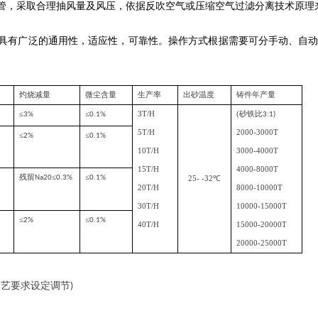
风管，采取合理抽风量及风压，依据反吹空气或压缩空气过滤分离技术原理
，具有广泛的通用性，适应性，可靠性。操作方式根据需要可分手动、自动
灼烧减量
微尘含量
生产率
出砂温度
铸件年产量
≤
≤
3T/H
(
砂铁比
3%
0.1%
3:1)
5T/H
2000
-
3000T
≤
≤
2%
0.1%
10T/H
3000
-
4000T
15T/H
4000-8000T
残留
≤
≤
Na20
0.3%
0.1%
25- -32
℃
20T/H
8000-10000T
30T/H
10000-15000T
≤
≤
2%
0.1%
40T/H
15000-20000T
20000-25000T
工艺要求设定调节
)