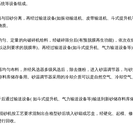
系统等设备组成。
箱与旧砂分离，再经过输送设备(如振动输送机、皮带输送机、斗式提升机
物质。
均匀、定量的向破碎机给料，经破碎筛分后(有预脱膜再生功能)，依次在
合以达到要求的脱膜率)。再经过输送设备(如斗式提升机、气力输送设备
料器均匀布料，并经风选器多级风选后，除去微粉，进入砂温调节器，与
储存料库储存备用。砂温调节器采用的冷却介质可以是自然空气、冷却空气
干后通过输送设备( 如斗式提升机、气力输送设备等)输送到新砂储存料库
砂混砂机按工艺要求混制出合格型砂后填入砂箱或芯盒，经硬化、起模、
进行回收。