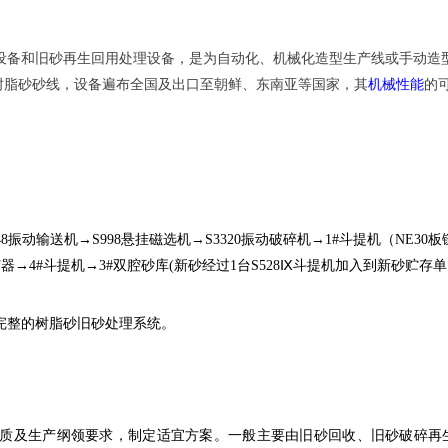
设备和旧砂再生回用处理设备，是为自动化、机械化造型生产线或手动造
的树脂砂砂线，设备遍布全国及出口至朝鲜、东南亚等国家，其
机械性能
的
348振动输送机→S998悬挂磁选机→S3320振动破碎机→1#斗提机（NE3
→4#斗提机→3#双腔砂库(新砂经过1台S528Ⅸ斗提机加入到新砂贮存单元)
完整的树脂砂旧砂处理系统。
质及生产纲领要求，制定适宜方案。一般主要由旧砂回收、旧砂破碎再