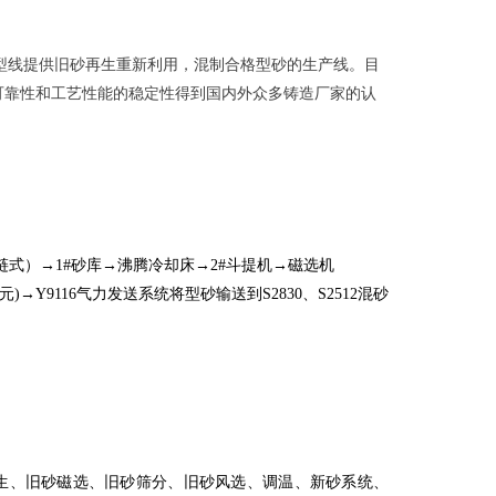
型线提供旧砂再生重新利用，混制合格型砂的生产线。目
可靠性和工艺性能的稳定性得到国内外众多铸造厂家的认
0板链式）→1#砂库→沸腾冷却床→2#斗提机→磁选机
→Y9116气力发送系统将型砂输送到S2830、S2512混砂
生、旧砂磁选、旧砂筛分、旧砂风选、调温、新砂系统、