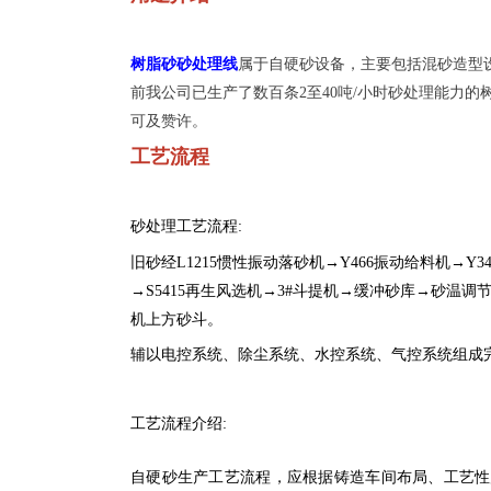
树脂砂砂处理线
属于自硬砂设备，主要包括混砂造型
前我公司已生产了数百条
2至40吨/小时砂处理能力
可及赞许。
工艺流程
砂处理工艺流程
:
旧砂经
L1215惯性振动落砂机→Y466振动给料机→Y
→S5415再生风选机→3#斗提机→缓冲砂库→砂温调节器
机上方砂斗。
辅以电控系统、除尘系统、水控系统、气控系统组成
工艺流程介绍
:
自硬砂生产工艺流程，应根据铸造车间布局、工艺性