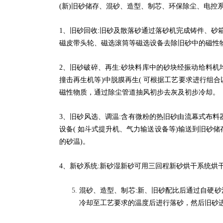
(新)旧砂储存、混砂、造型、制芯、环保除尘、电控
1、旧砂回收:旧砂及散落砂通过落砂机完成铸件、砂
磁皮带头轮、磁选滚筒等磁选设备去除旧砂中的磁性
2、旧砂破碎、再生:砂块料库中的砂块经振动给料机
撞击再生机等)中脱膜再生( 可根据工艺要求进行组
磁性物质，通过除尘管道抽风初步去灰及初步冷却。
3、旧砂风选、调温:含有微粉的热旧砂由流幕式布
设备( 如斗式提升机、气力输送设备等)输送到旧砂
的砂温)。
4、新砂系统:新砂湿新砂可用三回程新砂烘干系统烘
混砂、造型、制芯
:新、旧砂配比后通过自硬
冷却至工艺要求的温度后进行落砂，然后旧砂