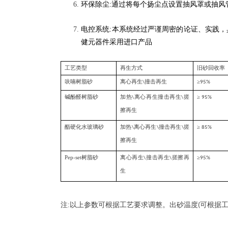
环保除尘
:通过将每个扬尘点设置抽风罩或抽
电控系统
:本系统经过严谨周密的论证、实践
健元器件采用进口产品
工艺类型
再生方式
旧砂回收率
呋喃树脂砂
离心再生
撞击再生
≥
\
95%
碱酚醛树脂砂
加热
离心再生撞击再生
搓
≥
\
\
95%
擦再生
酯硬化水玻璃砂
加热
离心再生
撞击再生
搓
≥
\
\
\
85%
擦再生
Pep-set
树脂砂
离心再生
撞击再生
搓擦再
≥
\
\
95%
生
注
:
以上参数可根据工艺要求调整。出砂温度
可根据
(