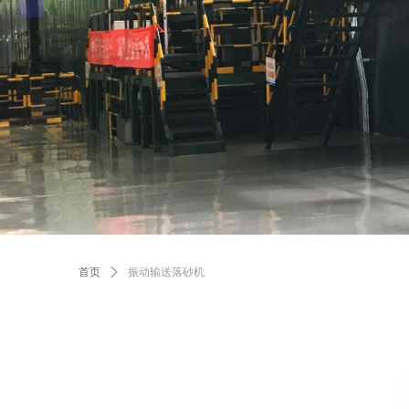
首页
ꄲ
振动输送落砂机